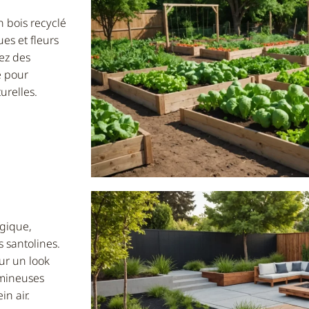
 bois recyclé
es et fleurs
sez des
e pour
urelles.
ogique,
 santolines.
ur un look
umineuses
n air.